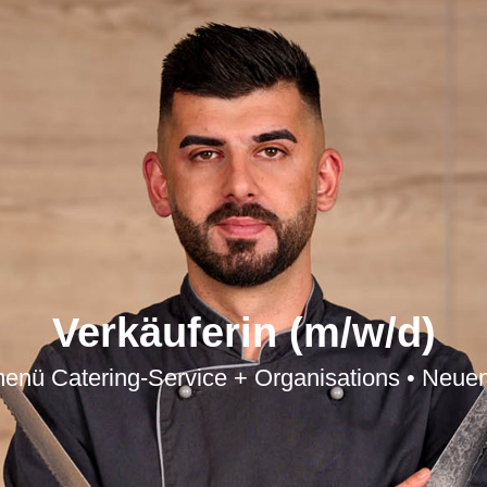
Verkäuferin (m/w/d)
menü Catering-Service + Organisations • Neuen