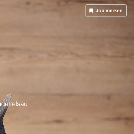
Job merken
dettelsau