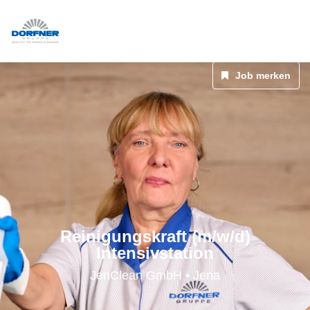
Job merken
Reinigungskraft (m/w/d)
Intensivstation
JenClean GmbH • Jena