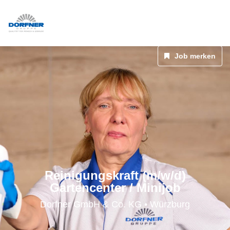
Job merken
Reinigungskraft (m/w/d)
Gartencenter / Minijob
Dorfner GmbH & Co. KG • Würzburg