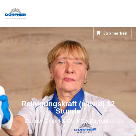
Job merken
Reinigungskraft (m/w/d) 12
Stunde
Dorfner GmbH & Co. KG • Bayreuth