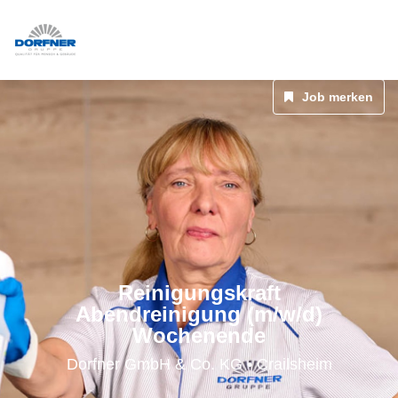
Job merken
Reinigungskraft
Abendreinigung (m/w/d)
Wochenende
Dorfner GmbH & Co. KG • Crailsheim