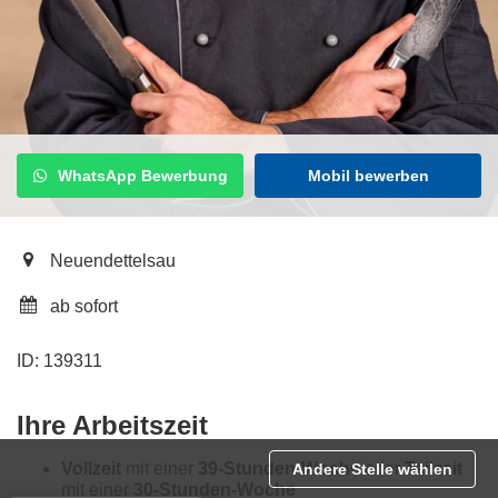
WhatsApp Bewerbung
Mobil bewerben
Neuendettelsau
ab sofort
ID: 139311
Ihre Arbeitszeit
Vollzeit
mit einer
39-Stunden-Woche
oder
Teilzeit
Andere Stelle wählen
mit einer
30-Stunden-Woche