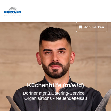
Job merken
Küchenhilfe (m/w/d)
Dorfner menü Catering-Service +
Organisations • Neuendettelsau