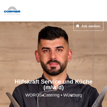
Job merken
Hilfskraft Service und Küche
(m/w/d)
WOROS Catering • Würzburg